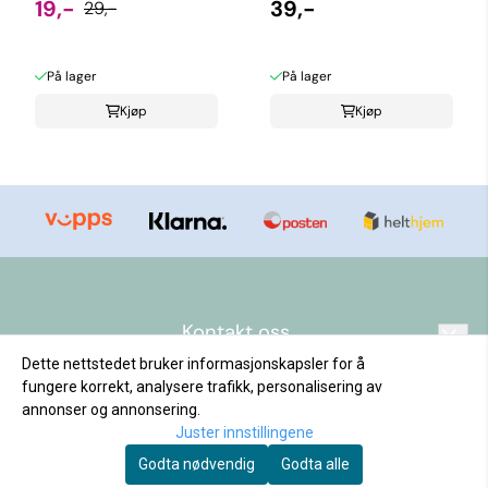
19,-
39,-
29,-
På lager
På lager
Kjøp
Kjøp
Kontakt oss
Dette nettstedet bruker informasjonskapsler for å
Nyhetsbrev
post@bodygreen.no
fungere korrekt, analysere trafikk, personalisering av
Tlf: 48469,9,
Meld deg på vårt månedlige nyhetsbrev!
annonser og annonsering.
Informasjon
E-post
Juster innstillingene
Body Green AS
Hjelpesenter
Godta nødvendig
Godta alle
Sagveien 25