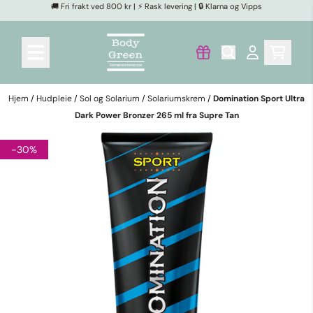
🚚 Fri frakt ved 800 kr | ⚡ Rask levering | 🔒 Klarna og Vipps
Hopp til innhold
Hjem
/
Hudpleie
/
Sol og Solarium
/
Solariumskrem
/
Domination Sport Ultra
Dark Power Bronzer 265 ml fra Supre Tan
-30%