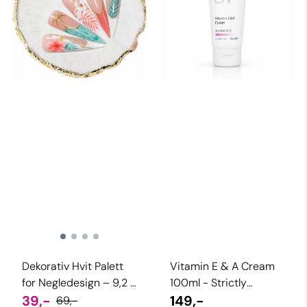
Dekorativ Hvit Palett
Vitamin E & A Cream
for Negledesign – 9,2 x
100ml - Strictly
10,3 cm
39,-
Professional
149,-
69,-