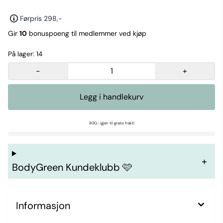
Førpris 298,-
Gir
10
bonuspoeng til medlemmer ved kjøp
På lager
: 14
-
+
800,- igjen til gratis frakt!
BodyGreen Kundeklubb 🩷
Informasjon