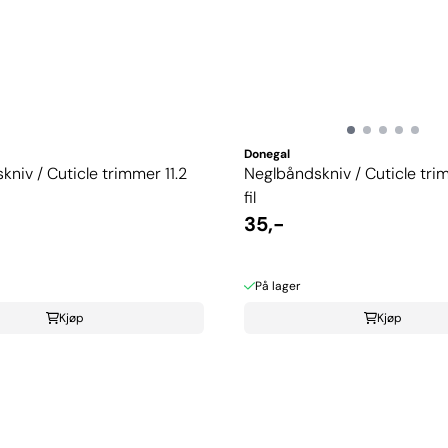
Donegal
niv / Cuticle trimmer 11.2
Neglbåndskniv / Cuticle tr
fil
35,-
På lager
Kjøp
Kjøp