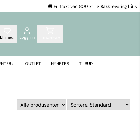
🚚 Fri frakt ved 800 kr | ⚡ Rask levering | 🔒 Klarn
Bli med!
Logg inn
Handlekurv
ENTER
OUTLET
NYHETER
TILBUD