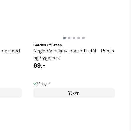
Garden Of Green
immer med
Neglebåndskniv i rustfritt stål – Presis
og hygienisk
69,-
På lager
Kjøp