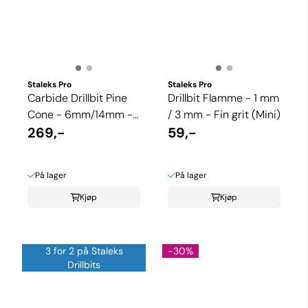
Staleks Pro
Staleks Pro
Carbide Drillbit Pine
Drillbit Flamme - 1 mm
Cone - 6mm/14mm -
/ 3 mm - Fin grit (Mini)
Medium grit
269,-
59,-
På lager
På lager
Kjøp
Kjøp
3 for 2 på Staleks
-30%
Drillbits