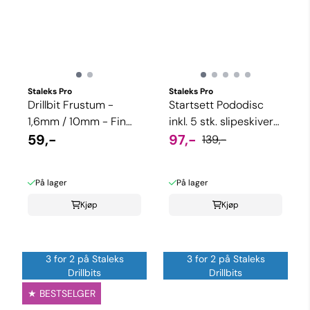
Staleks Pro
Staleks Pro
Drillbit Frustum -
Startsett Pododisc
1,6mm / 10mm - Fin
inkl. 5 stk. slipeskiver
grit
59,-
(Velg størrels)
97,-
139,-
På lager
På lager
Kjøp
Kjøp
3 for 2 på Staleks
3 for 2 på Staleks
Drillbits
Drillbits
★ BESTSELGER