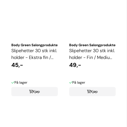
Body Green Salongprodukter
Body Green Salongprodukter
Slipehetter 30 stk inkl.
Slipehetter 30 stk inkl.
holder - Ekstra fin /
holder - Fin / Medium
Fin grit
45,-
grit
49,-
På lager
På lager
Kjøp
Kjøp