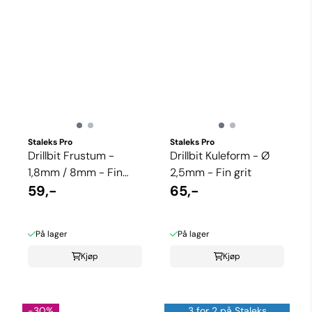
Staleks Pro
Staleks Pro
Drillbit Frustum -
Drillbit Kuleform - Ø
1,8mm / 8mm - Fin
2,5mm - Fin grit
grit
59,-
65,-
På lager
På lager
Kjøp
Kjøp
-30%
3 for 2 på Staleks