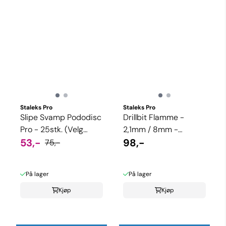
Staleks Pro
Staleks Pro
Slipe Svamp Pododisc
Drillbit Flamme -
Pro - 25stk. (Velg
2,1mm / 8mm -
størrelse)
53,-
Fin/Medium grit
98,-
75,-
(Spiss type)
På lager
På lager
Kjøp
Kjøp