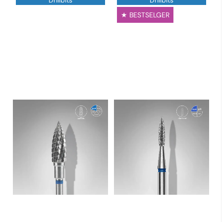
Drillbits
Drillbits
★ BESTSELGER