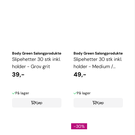
Body Green Salongprodukter
Body Green Salongprodukter
Slipehetter 30 stk inkl.
Slipehetter 30 stk inkl.
holder - Grov grit
holder - Medium /
39,-
Grov grit
49,-
På lager
På lager
Kjøp
Kjøp
-30%