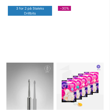
3 for 2 på Staleks
-30%
Drillbits