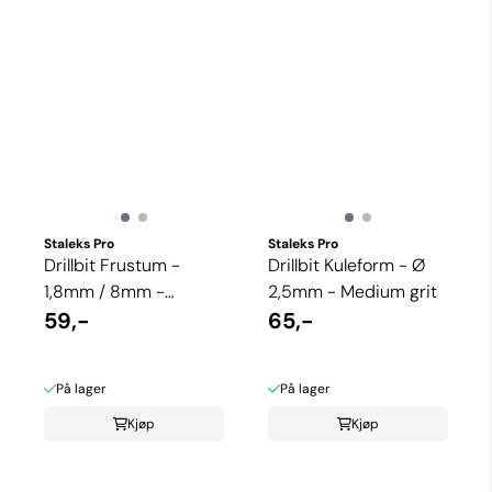
Staleks Pro
Staleks Pro
Drillbit Frustum -
Drillbit Kuleform - Ø
1,8mm / 8mm -
2,5mm - Medium grit
Medium grit
59,-
65,-
På lager
På lager
Kjøp
Kjøp