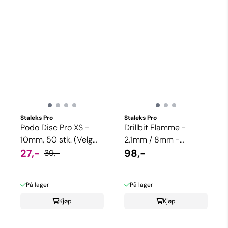
Staleks Pro
Staleks Pro
Podo Disc Pro XS -
Drillbit Flamme -
10mm, 50 stk. (Velg
2,1mm / 8mm -
korning)
27,-
Medium/Grov grit
98,-
39,-
(Spiss type)
På lager
På lager
Kjøp
Kjøp