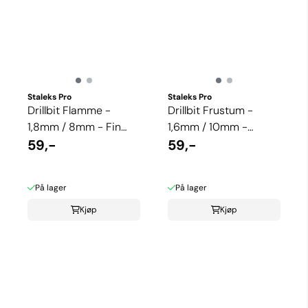
Staleks Pro
Staleks Pro
Drillbit Flamme -
Drillbit Frustum -
1,8mm / 8mm - Fin
1,6mm / 10mm -
grit
59,-
Medium grit
59,-
På lager
På lager
Kjøp
Kjøp