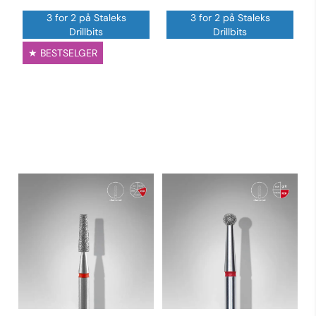
3 for 2 på Staleks
3 for 2 på Staleks
Drillbits
Drillbits
★ BESTSELGER