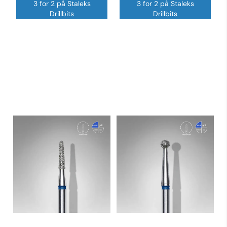
3 for 2 på Staleks
3 for 2 på Staleks
Drillbits
Drillbits