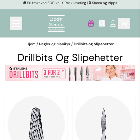
🚚 Fri frakt ved 800 kr | ⚡ Rask levering | 🔒 Klarna og Vipps
Hopp til innhold
Hjem
/
Negler og Manikyr
/
Drillbits og Slipehetter
Drillbits Og Slipehetter