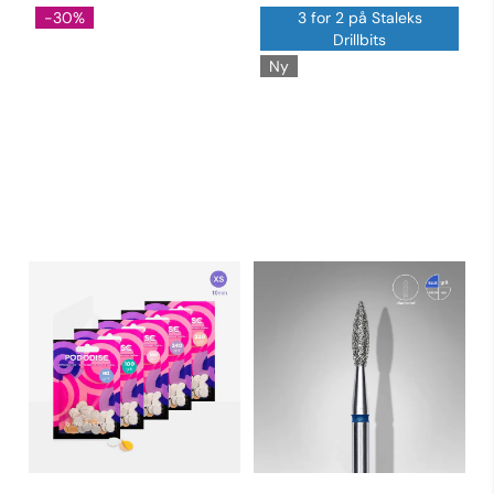
-30%
3 for 2 på Staleks
Drillbits
Ny