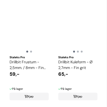
Staleks Pro
Staleks Pro
Drillbit Frustum -
Drillbit Kuleform - Ø
2,5mm. / 8mm - Fin
2,7mm - Fin grit
grit
59,-
65,-
På lager
På lager
Kjøp
Kjøp