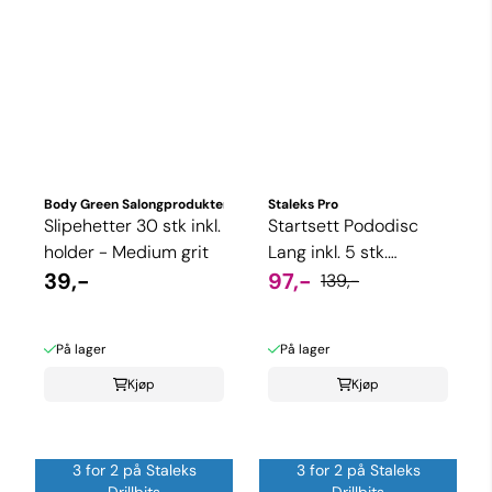
Body Green Salongprodukter
Staleks Pro
Slipehetter 30 stk inkl.
Startsett Pododisc
holder - Medium grit
Lang inkl. 5 stk.
39,-
slipeskiver (Velg
97,-
139,-
størrels)
På lager
På lager
Kjøp
Kjøp
3 for 2 på Staleks
3 for 2 på Staleks