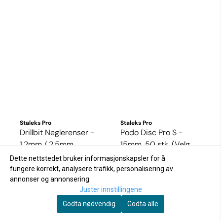
Staleks Pro
Staleks Pro
Drillbit Neglerenser -
Podo Disc Pro S -
1,2mm / 2,5mm
15mm, 50 stk. (Velg
259,-
korning)
41,-
59,-
Dette nettstedet bruker informasjonskapsler for å
fungere korrekt, analysere trafikk, personalisering av
annonser og annonsering.
På lager
På lager
Juster innstillingene
Godta nødvendig
Godta alle
Kjøp
Kjøp