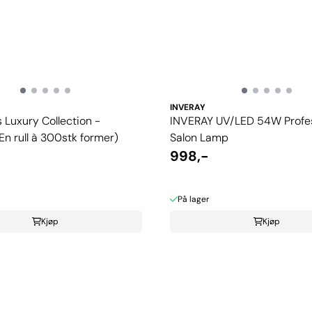
INVERAY
 Luxury Collection -
INVERAY UV/LED 54W Profes
n rull à 300stk former)
Salon Lamp
998,-
På lager
Kjøp
Kjøp