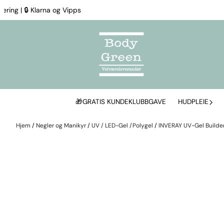
Hopp til innhold
ng | 🔒 Klarna og Vipps
🎁GRATIS KUNDEKLUBBGAVE
HUDPLEIE
Hjem
/
Negler og Manikyr
/
UV / LED-Gel /Polygel
/
INVERAY UV-Gel Builde