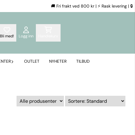
🚚 Fri frakt ved 800 kr | ⚡ Rask levering | 🔒 Kla
Bli med!
Logg inn
Handlekurv
ENTER
OUTLET
NYHETER
TILBUD