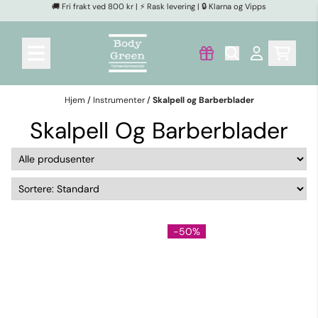
🚚 Fri frakt ved 800 kr | ⚡ Rask levering | 🔒 Klarna og Vipps
Hopp til innhold
Hjem
/
Instrumenter
/
Skalpell og Barberblader
Skalpell Og Barberblader
-50%