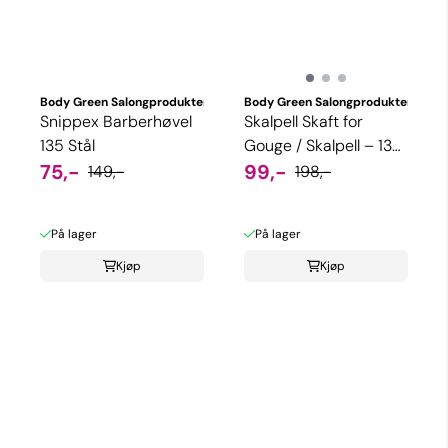
Body Green Salongprodukter
Body Green Salongprodukter
Snippex Barberhøvel
Skalpell Skaft for
135 Stål
Gouge / Skalpell – 13
75,-
cm Lang
99,-
149,-
198,-
På lager
På lager
Kjøp
Kjøp