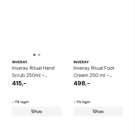
INVERAY
INVERAY
Inveray Ritual Hand
Inveray Ritual Foot
Scrub 250ml –
Cream 250 ml –
Eksklusiv håndpleie
415,-
Intensiv fotpleie med
498,-
med vulkansk sand
Inveray Beauty ...
På lager
På lager
Kjøp
Kjøp