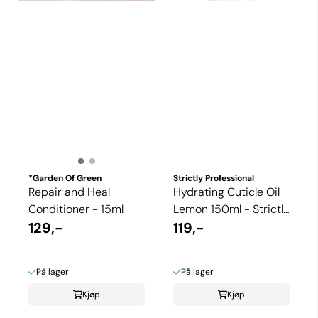
*Garden Of Green
Strictly Professional
Repair and Heal
Hydrating Cuticle Oil
Conditioner - 15ml
Lemon 150ml - Strictly
129,-
Professional
119,-
På lager
På lager
Kjøp
Kjøp