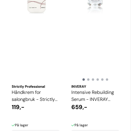
Strictly Professional
INVERAY
Håndkrem for
Intensive Rebuilding
salongbruk - Strictly
Serum - INVERAY
Professional (300ml)
119,-
(30ml)
659,-
På lager
På lager