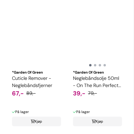
*Garden Of Green
*Garden Of Green
Cuticle Remover -
Neglebåndsolje 50ml
Neglebåndsfjerner
- On The Run Perfect
67,-
Treatment
39,-
89,-
79,-
På lager
På lager
Kjøp
Kjøp