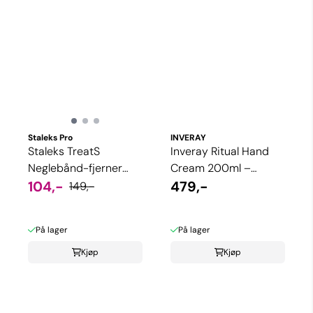
Staleks Pro
INVERAY
Staleks TreatS
Inveray Ritual Hand
Neglebånd-fjerner
Cream 200ml –
(Cuticle Remover)
104,-
Intensiv fuktighet og
479,-
149,-
med Pipette – ...
hudfornyelse
På lager
På lager
Kjøp
Kjøp