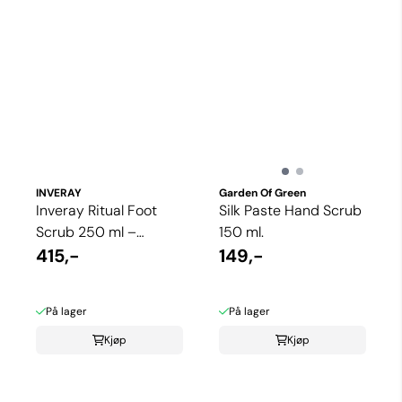
INVERAY
Garden Of Green
Inveray Ritual Foot
Silk Paste Hand Scrub
Scrub 250 ml –
150 ml.
Eksklusiv fotpleie med
415,-
149,-
vulkansk sand ...
På lager
På lager
Kjøp
Kjøp