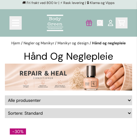
🚚 Fri frakt ved 800 kr | ⚡ Rask levering | 🔒 Klarna og Vipps
Hopp til innhold
Hjem
/
Negler og Manikyr
/
Manikyr og design
/
Hånd og neglepleie
Hånd Og Neglepleie
-30%