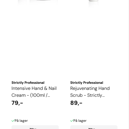
Strictly Professional
Strictly Professional
Intensive Hand & Nail
Rejuvenating Hand
Cream - (100ml /
Scrub - Strictly
450ml)
79,-
Professional (100ml)
89,-
På lager
På lager