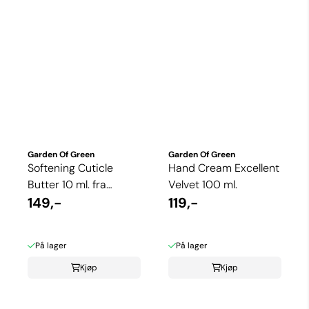
Garden Of Green
Garden Of Green
Softening Cuticle
Hand Cream Excellent
Butter 10 ml. fra
Velvet 100 ml.
Garden Of Green
149,-
119,-
På lager
På lager
Kjøp
Kjøp