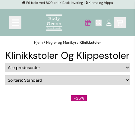
🚚 Fri frakt ved 800 kr | ⚡ Rask levering | 🔒 Klarna og Vipps
Hopp til innhold
Hjem
/
Negler og Manikyr
/
Klinikkstoler
Klinikkstoler Og Klippestoler
-35%