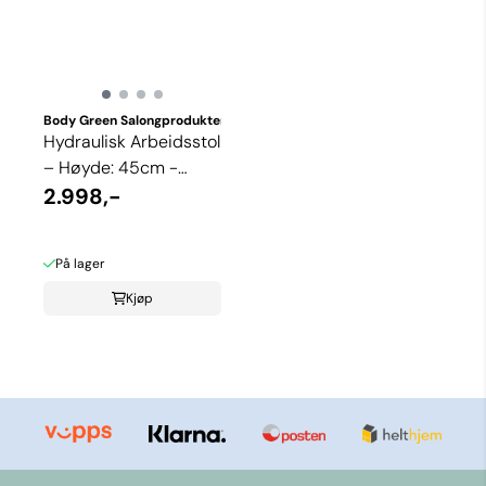
Body Green Salongprodukter
Hydraulisk Arbeidsstol
– Høyde: 45cm -
58cm
2.998,-
På lager
Kjøp