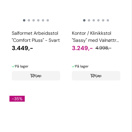
Salformet Arbeidsstol
Kontor / Klinikkstol
"Comfort Pluss" - Svart
"Sassy" med Valnøttre
3.449,-
og 5 hjul
3.249,-
4.998,-
På lager
På lager
Kjøp
Kjøp
-35%