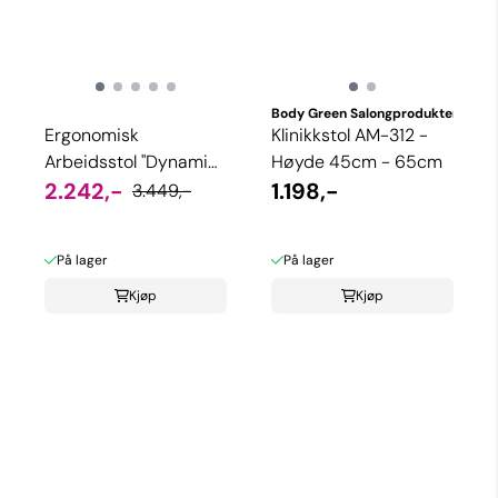
Body Green Salongprodukter
Ergonomisk
Klinikkstol AM-312 -
Arbeidsstol "Dynamic"
Høyde 45cm - 65cm
- Svart
2.242,-
1.198,-
3.449,-
På lager
På lager
Kjøp
Kjøp